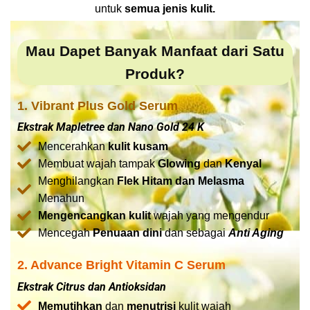
untuk
semua jenis kulit.
Mau Dapet Banyak Manfaat dari Satu
Produk?
1. Vibrant Plus Gold Serum
Ekstrak Mapletree dan Nano Gold 24 K
Mencerahkan
kulit kusam
Membuat wajah tampak
Glowing
dan
Kenyal
Menghilangkan
Flek Hitam dan Melasma
Menahun
Mengencangkan kulit
wajah yang mengendur
Mencegah
Penuaan dini
dan sebagai
Anti Aging
2. Advance Bright Vitamin C Serum
Ekstrak Citrus dan Antioksidan
Memutihkan
dan
menutrisi
kulit wajah