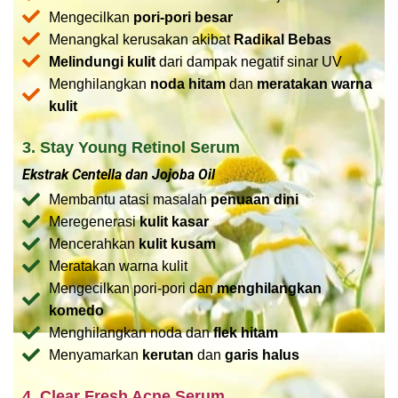
Mengecilkan
pori-pori besar
Menangkal kerusakan akibat
Radikal Bebas
Melindungi kulit
dari dampak negatif sinar UV
Menghilangkan
noda hitam
dan
meratakan warna
kulit
3. Stay Young Retinol Serum
Ekstrak Centella dan Jojoba Oil
Membantu atasi masalah
penuaan dini
Meregenerasi
kulit kasar
Mencerahkan
kulit kusam
Meratakan warna kulit
Mengecilkan pori-pori dan
menghilangkan
komedo
Menghilangkan noda dan
flek hitam
Menyamarkan
kerutan
dan
garis halus
4. Clear Fresh Acne Serum