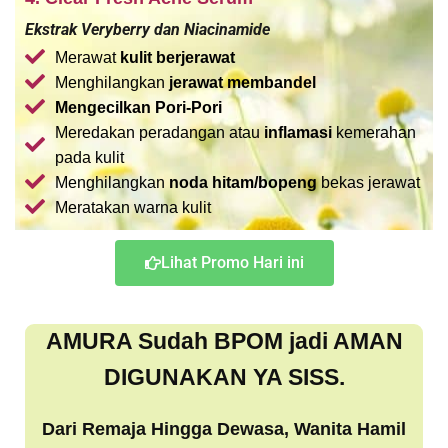
Ekstrak Veryberry dan Niacinamide
Merawat
kulit berjerawat
Menghilangkan
jerawat membandel
Mengecilkan Pori-Pori
Meredakan peradangan atau
inflamasi
kemerahan
pada kulit
Menghilangkan
noda hitam/bopeng
bekas jerawat
Meratakan warna kulit
Lihat Promo Hari ini
AMURA Sudah BPOM jadi AMAN
DIGUNAKAN YA SISS.
Dari Remaja Hingga Dewasa, Wanita Hamil