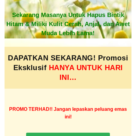
Sekarang Masanya Untuk Hapus Bintik
Hitam & Miliki Kulit Cerah, Anjal, dan Awet
Muda Lebih Lama!
DAPATKAN SEKARANG! Promosi
Eksklusif
HANYA UNTUK HARI
INI…
PROMO TERHAD!! Jangan lepaskan peluang emas
ini!