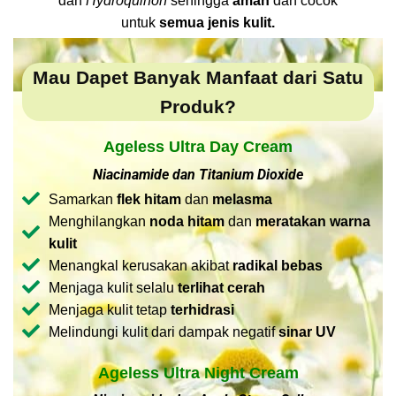
dan
Hydroquinon
sehingga
aman
dan cocok
untuk
semua jenis kulit.
Mau Dapet Banyak Manfaat dari Satu
Produk?
Ageless Ultra Day Cream
Niacinamide dan Titanium Dioxide
Samarkan
flek hitam
dan
melasma
Menghilangkan
noda hitam
dan
meratakan warna
kulit
Menangkal kerusakan akibat
radikal bebas
Menjaga kulit selalu
terlihat cerah
Menjaga kulit tetap
terhidrasi
Melindungi kulit dari dampak negatif
sinar UV
Ageless Ultra Night Cream