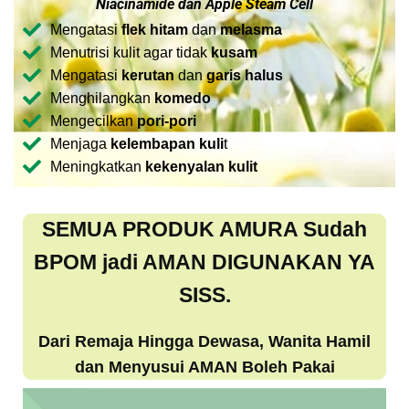
Niacinamide dan Apple Steam Cell
Mengatasi
flek hitam
dan
melasma
Menutrisi kulit agar tidak
kusam
Mengatasi
kerutan
dan
garis halus
Menghilangkan
komedo
Mengecilkan
pori-pori
Menjaga
kelembapan kuli
t
Meningkatkan
kekenyalan kulit
SEMUA PRODUK AMURA Sudah
BPOM jadi AMAN DIGUNAKAN YA
SISS.
Dari Remaja Hingga Dewasa, Wanita Hamil
dan Menyusui AMAN Boleh Pakai