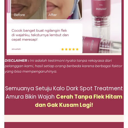
DISCLAIMER :
Ini adalah testimoni nyata tanpa rekayasa dari
pelanggan kami, hasil setiap orang berbeda karena berbagai faktor
yang bisa mempengaruhinya.
Semuanya Setuju Kalo Dark Spot Treatment
Amura Bikin Wajah
Cerah Tanpa Flek Hitam
dan Gak Kusam Lagi!