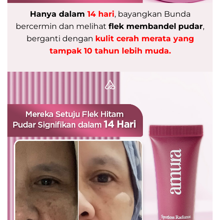
Hanya dalam
14 hari
, bayangkan Bunda
bercermin dan melihat
flek membandel
pudar
,
berganti dengan
kulit cerah merata yang
tampak 10 tahun lebih muda.