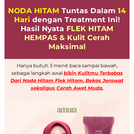
NODA HITAM
Tuntas Dalam
14
Hari
dengan Treatment Ini!
Hasil Nyata
FLEK HITAM
HEMPAS & Kulit Cerah
Maksimal
Hanya butuh 3 menit baca sampai bawah,
sebagai langkah awal
bikin Kulitmu Terbebas
Dari Noda Hitam Flek Hitam, Bekas Jerawat
sekaligus Cerah Awet Muda.