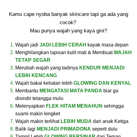
Kamu cape nyoba banyak skincare tapi ga ada yang
cocok?
Mau punya wajah yang kaya gini?
Wajah jadi
JADI LEBIH CERAH
kayak masa depan
Menghilangkan lapisan kulit mati & Membuat
WAJAH
TETAP SEGAR
Merubah wajah yang tadinya
KENDUR MENJADI
LEBIH KENCANG
Wajah bakal keliatan lebih
GLOWING DAN KENYAL
Membantu
MENGATASI MATA PANDA
biar ga
disindir tetangga mulu
Melenyapkan
FLEK HITAM MENAHUN
sehingga
suami makin lengket
Wajah makin terlihat
LEBIH MUDA
dari anak Ketiga
Balik lagi
MENJADI PRIMADONA
seperti dulu
Tampil Lebih
GLOWING BERSINAR
dari Teman