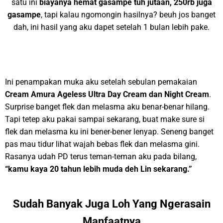
satu ini
biayanya hemat gasampe tuh jutaan,
250rb juga
gasampe
, tapi kalau ngomongin hasilnya? beuh jos banget
dah, ini hasil yang aku dapet setelah 1 bulan lebih pake.
Ini penampakan muka aku setelah sebulan pemakaian
Cream Amura Ageless Ultra Day Cream dan Night Cream
.
Surprise banget flek dan melasma aku benar-benar hilang.
Tapi tetep aku pakai sampai sekarang, buat make sure si
flek dan melasma ku ini bener-bener lenyap. Seneng banget
pas mau tidur lihat wajah bebas flek dan melasma gini.
Rasanya udah PD terus teman-teman aku pada bilang,
“kamu kaya 20 tahun lebih muda deh Lin sekarang.”
Sudah Banyak Juga Loh Yang Ngerasain
Manfaatnya