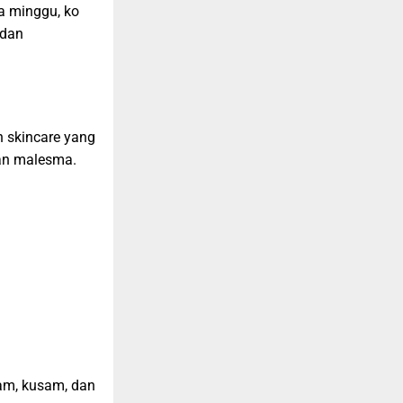
a minggu, ko
 dan
n skincare yang
 dan malesma.
am, kusam, dan