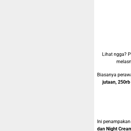
Lihat ngga? P
melasm
Biasanya perawat
jutaan,
250rb
Ini penampakan
dan Night Crea