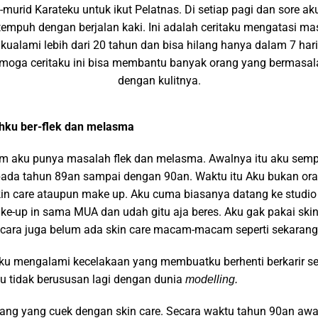
-murid Karateku untuk ikut Pelatnas. Di setiap pagi dan sore ak
tempuh dengan berjalan kaki. Ini adalah ceritaku mengatasi ma
ualami lebih dari 20 tahun dan bisa hilang hanya dalam 7 ha
emoga ceritaku ini bisa membantu banyak orang yang bermasa
dengan kulitnya.
hku ber-flek dan melasma
lum aku punya masalah flek dan melasma. Awalnya itu aku semp
pada tahun 89an sampai dengan 90an. Waktu itu Aku bukan or
in care ataupun make up. Aku cuma biasanya datang ke studio
ake-up in sama MUA dan udah gitu aja beres. Aku gak pakai skin c
cara juga belum ada skin care macam-macam seperti sekarang 
ku mengalami kecelakaan yang membuatku berhenti berkarir s
aku tidak berususan lagi dengan dunia
modelling.
ang yang cuek dengan skin care. Secara waktu tahun 90an awal