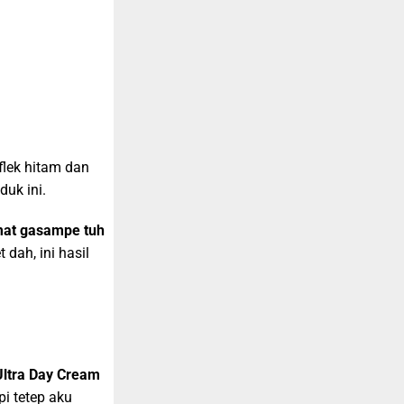
flek hitam dan
uk ini.
mat gasampe tuh
dah, ini hasil
ltra Day Cream
pi tetep aku