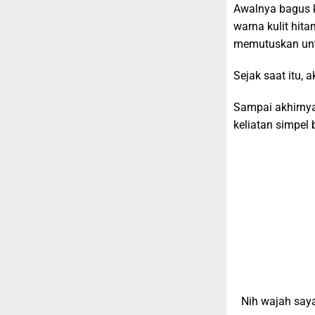
Awalnya bagus k
warna kulit hit
memutuskan untu
Sejak saat itu, 
Sampai akhirnya
keliatan simpel
Nih wajah say