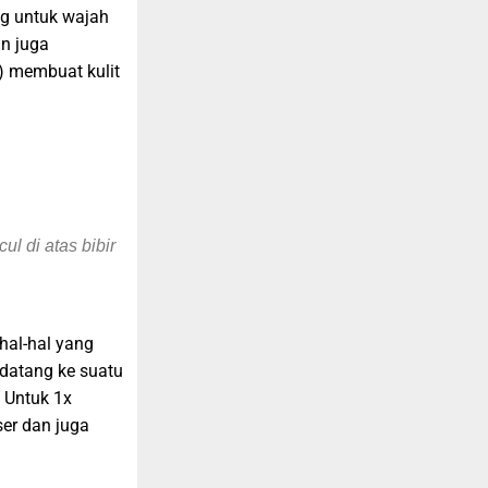
ng untuk wajah
an juga
e) membuat kulit
ul di atas bibir
hal-hal yang
datang ke suatu
. Untuk 1x
ser dan juga