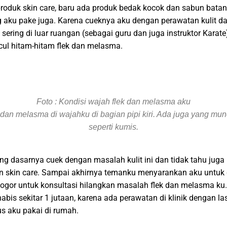
produk skin care, baru ada produk bedak kocok dan sabun bata
g aku pake juga. Karena cueknya aku dengan perawatan kulit d
 sering di luar ruangan (sebagai guru dan juga instruktor Karat
ul hitam-hitam flek dan melasma.
Foto : Kondisi wajah flek dan melasma aku
k dan melasma di wajahku di bagian pipi kiri. Ada juga yang munc
seperti kumis.
 dasarnya cuek dengan masalah kulit ini dan tidak tahu juga 
n skin care. Sampai akhirnya temanku menyarankan aku untuk 
 Bogor untuk konsultasi hilangkan masalah flek dan melasma ku
habis sekitar 1 jutaan, karena ada perawatan di klinik dengan la
s aku pakai di rumah.