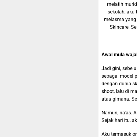
melatih murid
sekolah, aku 
melasma yang k
Skincare. S
Awal mula waja
Jadi gini, sebe
sebagai model 
dengan dunia sk
shoot, lalu di m
atau gimana. Se
Namun, na’as. A
Sejak hari itu, 
Aku termasuk or