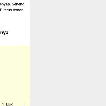
 lenyap. Seneng
D terus teman-
tnya