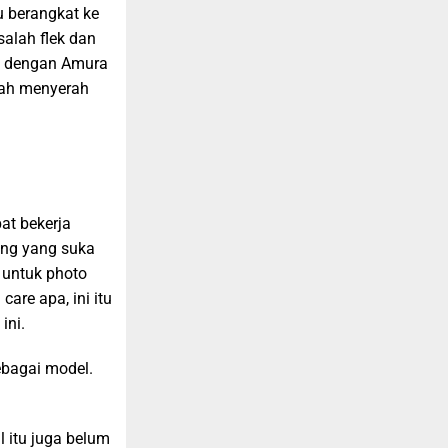
u berangkat ke
salah flek dan
ri dengan Amura
lah menyerah
at bekerja
ang yang suka
 untuk photo
are apa, ini itu
ini.
ebagai model.
 itu juga belum