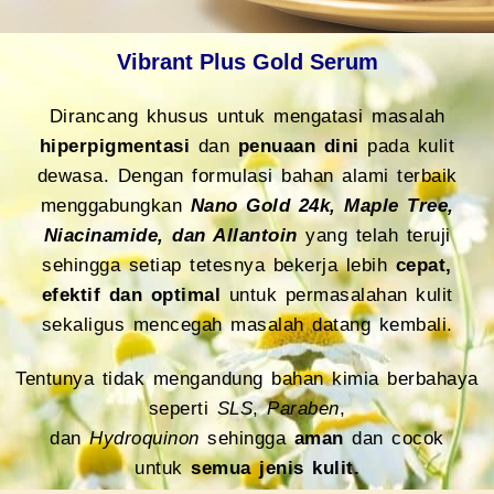
Vibrant Plus Gold Serum
Dirancang khusus untuk mengatasi masalah
hiperpigmentasi
dan
penuaan dini
pada kulit
dewasa. Dengan formulasi bahan alami terbaik
menggabungkan
Nano Gold 24k, Maple Tree,
Niacinamide, dan Allantoin
yang telah teruji
sehingga setiap tetesnya bekerja lebih
cepat,
efektif dan optimal
untuk permasalahan kulit
sekaligus mencegah masalah datang kembali.
Tentunya tidak mengandung bahan kimia berbahaya
seperti
SLS
,
Paraben
,
dan
Hydroquinon
sehingga
aman
dan cocok
untuk
semua jenis kulit.