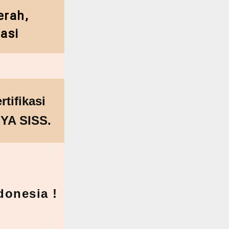
rah,
asi
tifikasi
YA SISS.
donesia !