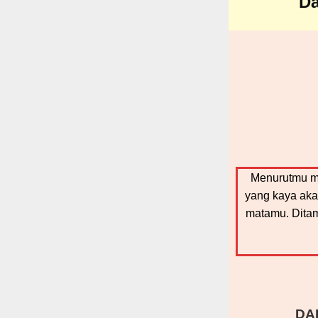
Da
Menurutmu ma
yang kaya aka
matamu. Ditam
DA