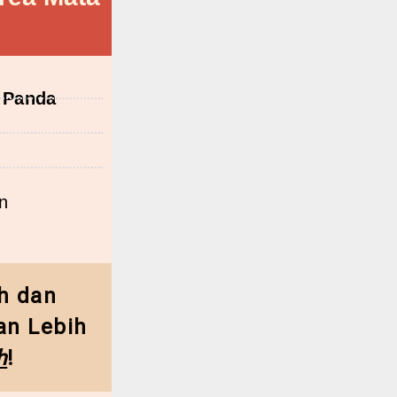
 Panda
n
ah dan
an Lebih
h
!