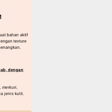
M
at bahan aktif
 Dengan texture
nenangkan
.
bab, dengan
, merkuri,
jenis kulit.