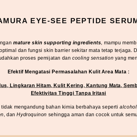
AMURA EYE-SEE PEPTIDE SERU
engan
mature skin supporting ingredients
, mampu membu
optimal dan fungsi skin barrier sekitar mata tetap terjaga.
dahkan proses pemijatan dan
cooling sensation
yang me
Efektif Mengatasi Permasalahan Kulit Area Mata :
lus, Lingkaran Hitam, Kulit Kering, Kantung Mata, Sem
Efektivitas Tinggi Tanpa Iritasi
 tidak mengandung bahan kimia berbahaya seperti
alcohol
en
, dan
Hydroquinon
sehingga aman dan cocok untuk semua 