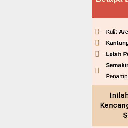
Kulit
Ar
Kantun
Lebih P
Semaki
Penamp
Inila
Kencang
S