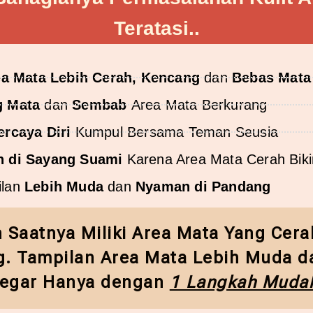
Teratasi..
ea Mata
Lebih Cerah, Kencang
dan
Bebas Mata
g Mata
dan
Sembab
Area Mata Berkurang
ercaya Diri
Kumpul Bersama Teman Seusia
n di Sayang Suami
Karena Area Mata Cerah Biki
ilan
Lebih Muda
dan
Nyaman di Pandang
h Saatnya Miliki Area Mata Yang Cer
. Tampilan Area Mata Lebih Muda d
egar Hanya dengan
1 Langkah Muda