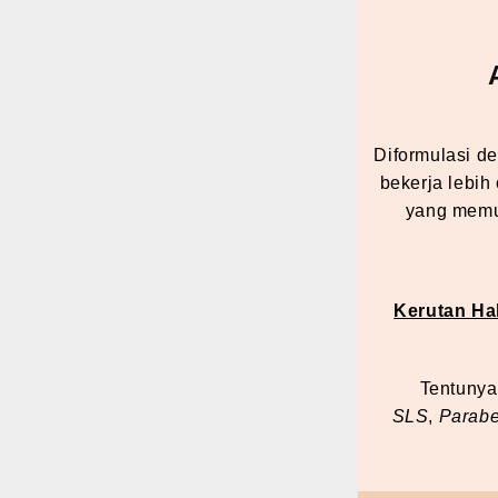
Diformulasi d
bekerja lebih 
yang memu
Kerutan Ha
Tentunya
SLS
,
Parab