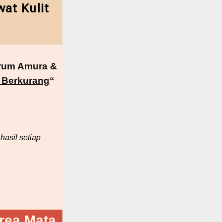
at Kulit
erum Amura &
 Berkurang
“
hasil setiap
rea Mata