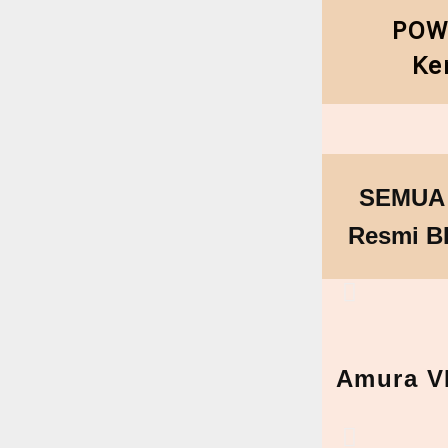
POWE
Ke
SEMUA P
Resmi B
Amura VI