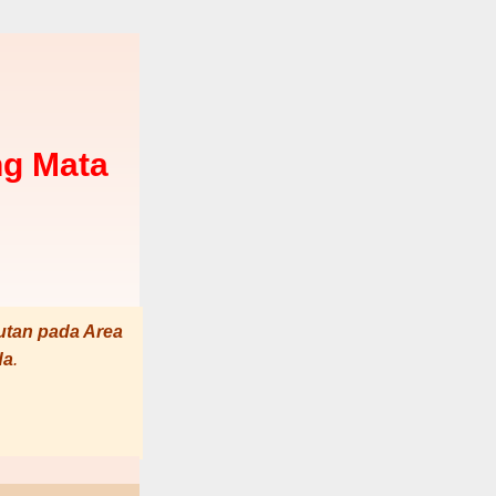
g Mata
utan pada Area
da
.