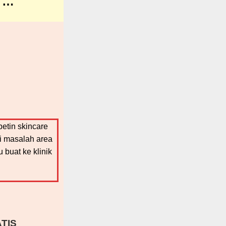
…
etin skincare
i masalah area
buat ke klinik
TIS