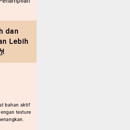
 Penampilan
ah dan
an Lebih
h
!
 bahan aktif
 Dengan texture
nenangkan
.