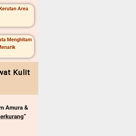
Kerutan Area
Mata Menghitam
Menarik
at Kulit
rum Amura &
erkurang
“