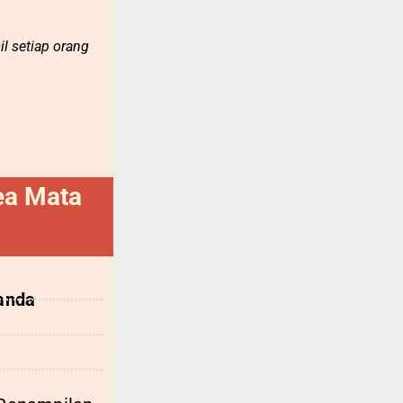
il setiap orang
ea Mata
anda