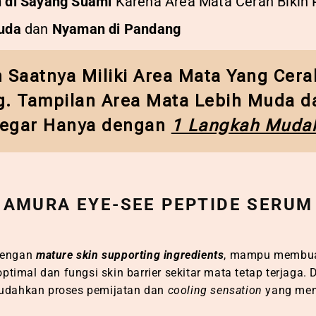
 di Sayang Suami
Karena Area Mata Cerah Bikin
Muda
dan
Nyaman di Pandang
h Saatnya Miliki Area Mata Yang Cer
. Tampilan Area Mata Lebih Muda d
egar Hanya dengan
1 Langkah Muda
AMURA EYE-SEE PEPTIDE SERUM
engan
mature skin supporting ingredients
, mampu membuat
optimal dan fungsi skin barrier sekitar mata tetap terjaga.
dahkan proses pemijatan dan
cooling sensation
yang me