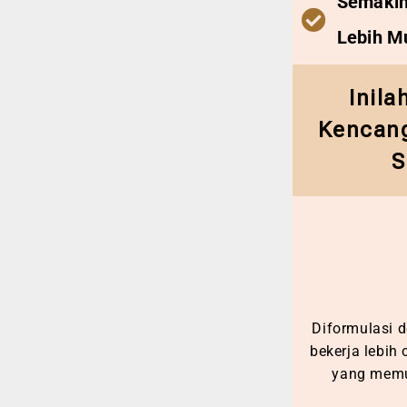
Semakin
Lebih 
Inila
Kencang
S
Diformulasi d
bekerja lebih 
yang memu