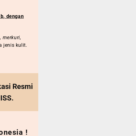
ab, dengan
, merkuri,
enis kulit.
kasi Resmi
ISS.
onesia !