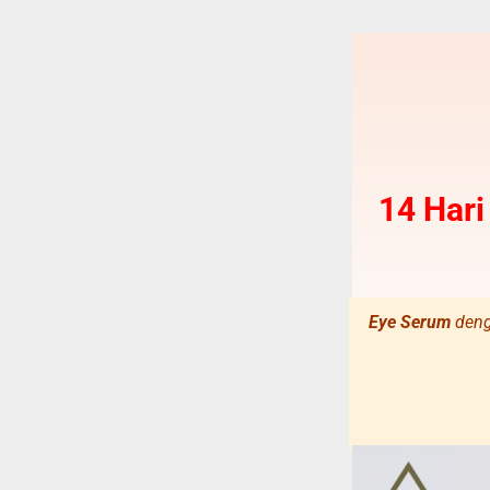
14 Hari
Eye Serum
den