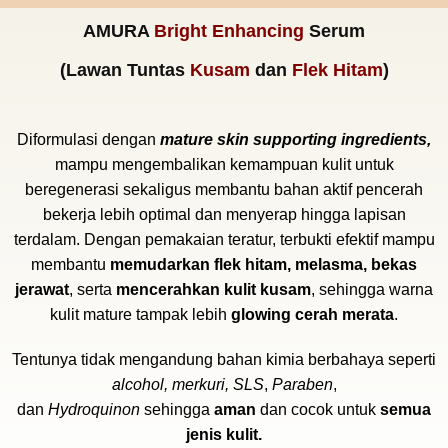
AMURA
Bright Enhancing
Serum
(Lawan Tuntas
Kusam
dan
Flek Hitam
)
Diformulasi d
engan
mature skin supporting ingredients,
mampu mengembalikan kemampuan kulit untuk
beregenerasi sekaligus membantu bahan aktif pencerah
bekerja lebih optimal dan menyerap hingga lapisan
terdalam. Dengan pemakaian teratur, terbukti efektif mampu
membantu
memudarkan flek hitam, melasma, bekas
jerawat
, serta
mencerahkan kulit kusam
, sehingga warna
kulit mature tampak lebih
glowing
cerah merata
.
Tentunya tidak mengandung bahan kimia berbahaya seperti
alcohol, merkuri, SLS
,
Paraben
,
dan
Hydroquinon
sehingga
aman
dan cocok untuk
semua
jenis kulit.