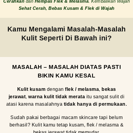
Cerahkan
dan
Hempas Flek & Melasma
. Kembalikan Wajah
Sehat Cerah, Bebas Kusam & Flek di Wajah
Kamu Mengalami Masalah-Masalah
Kulit Seperti Di Bawah ini?
MASALAH – MASALAH DIATAS PASTI
BIKIN KAMU KESAL
Kulit kusam
dengan
flek / melasma
,
bekas
jerawat
,
warna kulit tidak merata
itu sangat sulit di
atasi karena masalahnya
tidak hanya di permukaan.
Sudah pakai berbagai macam skincare tapi belum
berhasil? Kulit kamu tetap kusam, flek / melasma &
bekas jerawat tidak memudar.