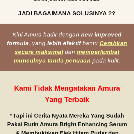
JADI BAGAIMANA SOLUSINYA ??
Kini Amura hadir dengan
new improved
formula
, yang
lebih efektif
bantu
Cerahkan
secara maksimal
dan
memperlambat
munculnya tanda penuaan
pada kulit.
Kami Tidak Mengatakan Amura
Yang Terbaik
“Tapi ini Cerita Nyata Mereka Yang Sudah
Pakai Rutin Amura Bright Enhancing Serum
& Membuktikan
Flek Hitam
Pudar
dan