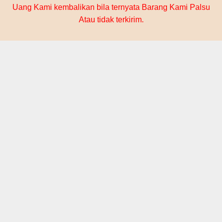
Uang Kami kembalikan bila ternyata Barang Kami Palsu
Atau tidak terkirim.