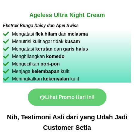
Ageless Ultra Night Cream
Ekstrak Bunga Daisy dan Apel Swiss
Mengatasi
flek hitam
dan
melasma
Menutrisi kulit agar tidak
kusam
Mengatasi
kerutan
dan
garis halu
s
Menghilangkan
komedo
Mengecilkan
pori-por
i
Menjaga
kelembapan
kulit
Meningkatkan
kekenyalan
kulit
Lihat Promo Hari Ini!
Nih, Testimoni Asli dari yang Udah Jadi
Customer Setia