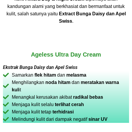
kandungan alami yang berkhasiat dan bermanfaat untuk
kulit, salah satunya yaitu
Extract Bunga Daisy dan Apel
Swiss
.
Ageless Ultra Day Cream
Ekstrak Bunga Daisy dan Apel Swiss
Samarkan
flek hitam
dan
melasma
Menghilangkan
noda hitam
dan
meratakan warna
kul
it
Menangkal kerusakan akibat
radikal bebas
Menjaga kulit selalu
terlihat cerah
Menjaga kulit tetap
terhidrasi
Melindungi kulit dari dampak negatif
sinar UV