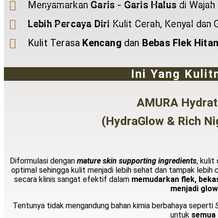
Menyamarkan
Garis - Garis Halus
di Wajah
Lebih Percaya Diri
Kulit Cerah, Kenyal dan
Kulit Terasa
Kencang
dan
Bebas Flek Hita
Ini Yang Kuli
AMURA Hydrate
(HydraGlow & Rich N
Diformulasi d
engan
mature skin supporting ingredients
, kuli
optimal sehingga kulit menjadi lebih sehat dan tampak lebih
secara klinis sangat efektif dalam
memudarkan flek, bekas
menjadi glow
Tentunya tidak mengandung bahan kimia berbahaya seperti
untuk
semua j