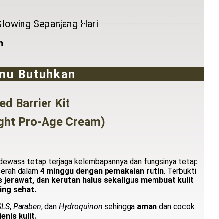
 Glowing Sepanjang Hari
m
tmu Butuhkan
d Barrier Kit
ight Pro-Age Cream)
t dewasa tetap terjaga kelembapannya dan
fungsinya tetap
 cerah
dalam
4 minggu dengan pemakaian rutin
.
Terbukti
 jerawat, dan kerutan halus sekaligus membuat kulit
ing sehat.
SLS
,
Paraben
, dan
Hydroquinon
sehingga
aman
dan cocok
enis kulit.