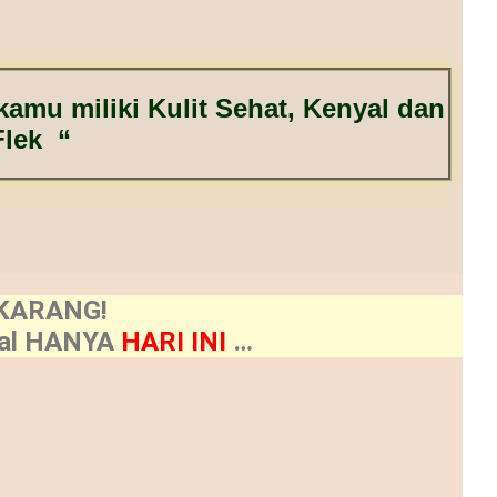
amu miliki Kulit Sehat, Kenyal dan
Flek “
KARANG!
ial HANYA
HARI INI
…